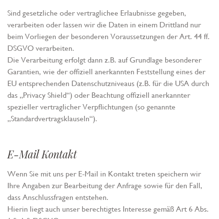
Cookies von dieser Website Sie akzeptieren möchten.
Sind gesetzliche oder vertraglichee Erlaubnisse gegeben,
Bitte beachten Sie, dass die Deaktivierung von Cookies
verarbeiten oder lassen wir die Daten in einem Drittland nur
dazu führen kann, dass einige Inhalte der Website anders
beim Vorliegen der besonderen Voraussetzungen der Art. 44 ff.
funktionieren oder ganz ausfallen. Der Browser auf Ihrem
DSGVO verarbeiten.
Computer oder Gerät ermöglicht es Ihnen
Die Verarbeitung erfolgt dann z.B. auf Grundlage besonderer
möglicherweise auch, Sie zu benachrichtigen oder
Garantien, wie der offiziell anerkannten Feststellung eines der
Cookies automatisch abzulehnen. Mehr Informationen
EU entsprechenden Datenschutzniveaus (z.B. für die USA durch
erhalten Sie in
unserer Datenschutzerklärung
.
das „Privacy Shield“) oder Beachtung offiziell anerkannter
spezieller vertraglicher Verpflichtungen (so genannte
„Standardvertragsklauseln“).
E-Mail Kontakt
Wenn Sie mit uns per E-Mail in Kontakt treten speichern wir
Ihre Angaben zur Bearbeitung der Anfrage sowie für den Fall,
dass Anschlussfragen entstehen.
Hierin liegt auch unser berechtigtes Interesse gemäß Art 6 Abs.