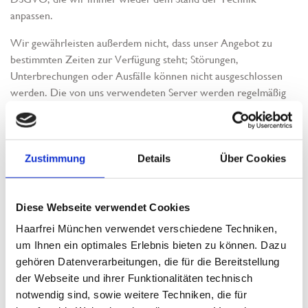
anpassen.
Wir gewährleisten außerdem nicht, dass unser Angebot zu
bestimmten Zeiten zur Verfügung steht; Störungen,
Unterbrechungen oder Ausfälle können nicht ausgeschlossen
werden. Die von uns verwendeten Server werden regelmäßig
sorgfältig gesichert.
Weitergabe von Daten an Dritte
Zustimmung
Details
Über Cookies
Grundsätzlich verwenden wir Ihre personenbezogenen Daten
nur innerhalb unseres Unternehmens.
Diese Webseite verwendet Cookies
Wenn und soweit wir Dritte im Rahmen der Erfüllung von
Haarfrei München verwendet verschiedene Techniken,
Verträgen einschalten (z.B. im IT Bereich Hosting Firmen)
um Ihnen ein optimales Erlebnis bieten zu können. Dazu
erhalten diese personenbezogenen Daten nur in dem Umfang,
gehören Datenverarbeitungen, die für die Bereitstellung
in welchem die Übermittlung für die entsprechende Leistung
der Webseite und ihrer Funktionalitäten technisch
erforderlich ist.
notwendig sind, sowie weitere Techniken, die für
Für den Fall, dass wir bestimmte Teile der Datenverarbeitung