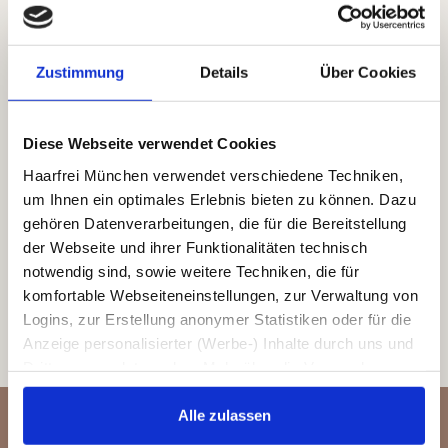
Buchen Sie jetzt Ihren
Termin!
Zustimmung
Details
Über Cookies
Diese Webseite verwendet Cookies
Um die Terminbuchung anzeigen zu können, benötigen wir die
Haarfrei München verwendet verschiedene Techniken,
Zustimmung zu
Marketing-Cookies
. Weitere
um Ihnen ein optimales Erlebnis bieten zu können. Dazu
Informationen über diese Cookies finden Sie in der
gehören Datenverarbeitungen, die für die Bereitstellung
Datenschutzerklärung
.
der Webseite und ihrer Funktionalitäten technisch
notwendig sind, sowie weitere Techniken, die für
COOKIE-EINSTELLUNGEN ÄNDERN
komfortable Webseiteneinstellungen, zur Verwaltung von
Logins, zur Erstellung anonymer Statistiken oder für die
Anzeige personalisierter (Werbe-) Inhalte durch uns und
Dritte verwendet werden. Mehr über die Verwendung von
Cookies durch Haarfrei München erfahren Sie in
unserem Hinweis zur Cookie-Nutzung
.
Alle zulassen