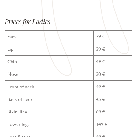
Prices for Ladies
Ears
39 €
Lip
39 €
Chin
49 €
Nose
30 €
Front of neck
49 €
Back of neck
45 €
Bikini line
69 €
Lower legs
149 €
Feet & toes
49 €