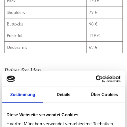
Back
130 €
Shoulders
79 €
Buttocks
98 €
Pubic full
129 €
Underarms
69 €
Prices for Men
Ears
30 €
Zustimmung
Details
Über Cookies
Lip
49 €
Chin
69 €
Diese Webseite verwendet Cookies
Nose
30 €
Haarfrei München verwendet verschiedene Techniken,